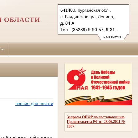
641400, Курганская обл.,
с. Глядянское, ул. Ленина,
Й ОБЛАСТИ
д. 84 А
Тел.: (35239) 9-90-57, 9-31-
24 (ф.)
развернуть
pritobolny.krg@sudrf.ru
версия для печати
Запросы ОПФР по постановлению
Правительства РФ от 28.06.2021 №
1037
обольного районного