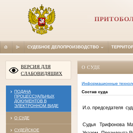
ПРИТОБОЛ
СУДЕБНОЕ ДЕЛОПРОИЗВОДСТВО
ТЕРРИТО
ВЕРСИЯ ДЛЯ
О СУДЕ
СЛАБОВИДЯЩИХ
Информационные технол
ПОДАЧА
Состав суда
ПРОЦЕССУАЛЬНЫХ
ДОКУМЕНТОВ В
ЭЛЕКТРОННОМ ВИДЕ
И.о. председателя су
О СУДЕ
Судья Трифонова Ма
СУДЕЙСКОЕ
Указом Президента 