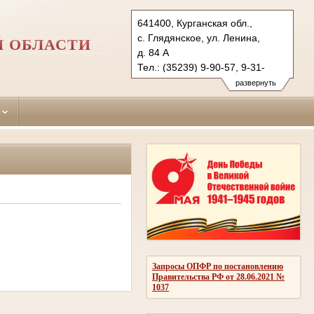
641400, Курганская обл.,
с. Глядянское, ул. Ленина,
Й ОБЛАСТИ
д. 84 А
Тел.: (35239) 9-90-57, 9-31-
24 (ф.)
развернуть
pritobolny.krg@sudrf.ru
Запросы ОПФР по постановлению
Правительства РФ от 28.06.2021 №
1037