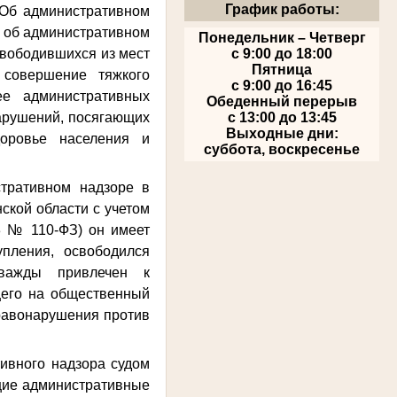
График работы:
«Об административном
а об административном
Понедельник – Четверг
свободившихся из мест
с 9:00 до 18:00
Пятница
совершение тяжкого
с 9:00 до 16:45
е административных
Обеденный перерыв
арушений, посягающих
с 13:00 до 13:45
Выходные дни:
оровье населения и
суббота, воскресенье
стративном надзоре в
ской области с учетом
13 № 110-ФЗ) он имеет
пления, освободился
дважды привлечен к
щего на общественный
правонарушения против
ивного надзора судом
ющие административные