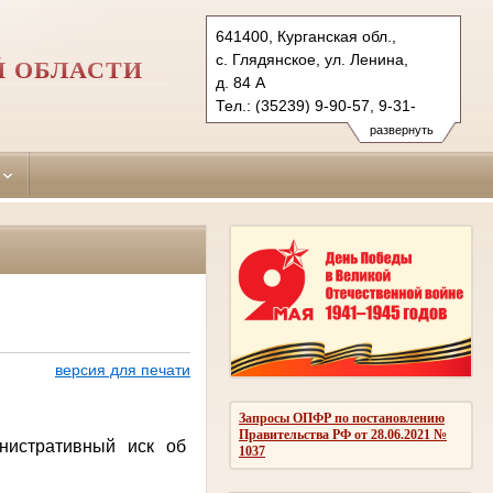
641400, Курганская обл.,
с. Глядянское, ул. Ленина,
Й ОБЛАСТИ
д. 84 А
Тел.: (35239) 9-90-57, 9-31-
24 (ф.)
развернуть
pritobolny.krg@sudrf.ru
версия для печати
Запросы ОПФР по постановлению
Правительства РФ от 28.06.2021 №
нистративный иск об
1037