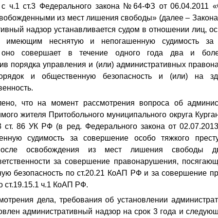
 с ч.1 ст.3 Федерального закона №64-ФЗ от 06.04.2011 
свобожденными из мест лишения свободы» (далее – Закон
тивный надзор устанавливается судом в отношении лиц, о
 имеющим неснятую и непогашенную судимость за 
и оно совершает в течение одного года два и боле
ив порядка управления и (или) административных правон
орядок и общественную безопасность и (или) на зд
венность.
лено, что на момент рассмотрения вопроса об админи
мого жителя Притобольного муниципального округа Курган
3 ст. 86 УК РФ (в ред. Федерального закона от 02.07.20
енную судимость за совершение особо тяжкого престу
 После освобождения из мест лишения свободы 
ветственности за совершение правонарушения, посягаю
ую безопасность по ст.20.21 КоАП РФ и за совершение 
 ст.19.15.1 ч.1 КоАП РФ.
мотрения дела, требования об установлении администрат
овлен административный надзор на срок 3 года и следу